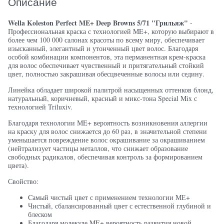
Описание
Wella Koleston Perfect ME+ Deep Browns 5/71 "Грильяж"
-
Профессиональная краска с технологией ME+, которую выбирают в
более чем 100 000 салонах красоты по всему миру, обеспечивает
изысканный, элегантный и утонченный цвет волос. Благодаря
особой комбинации компонентов, эта перманентная крем-краска
для волос обеспечивает чувственный и притягательный стойкий
цвет, полностью закрашивая обесцвеченные волосы или седину.
Линейка обладает широкой палитрой насыщенных оттенков блонд,
натуральный, коричневый, красный и микс-тона Special Mix с
технологией Triluxiv.
Благодаря технологии МE+ вероятность возникновения аллергии
на краску для волос снижается до 60 раз, в значительной степени
уменьшается повреждение волос окрашивание за окрашиванием
(нейтрализует частицы металлов, что снижает образование
свободных радикалов, обеспечивая контроль за формированием
цвета).
Свойство:
Cамый чистый цвет с применением технологии МЕ+
Чистый, сбалансированный цвет с естественной глубиной и
блеском
Благодаря молекуле ME+ вероятность развития новой