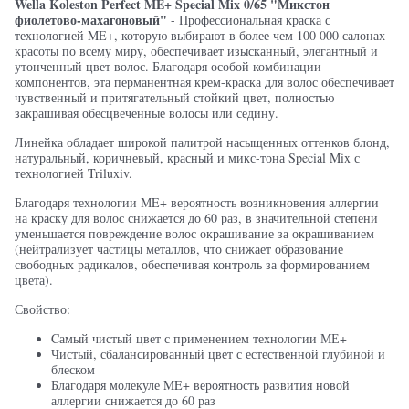
Wella Koleston Perfect ME+ Special Mix 0/65 "Микстон
фиолетово-махагоновый"
- Профессиональная краска с
технологией ME+, которую выбирают в более чем 100 000 салонах
красоты по всему миру, обеспечивает изысканный, элегантный и
утонченный цвет волос. Благодаря особой комбинации
компонентов, эта перманентная крем-краска для волос обеспечивает
чувственный и притягательный стойкий цвет, полностью
закрашивая обесцвеченные волосы или седину.
Линейка обладает широкой палитрой насыщенных оттенков блонд,
натуральный, коричневый, красный и микс-тона Special Mix с
технологией Triluxiv.
Благодаря технологии МE+ вероятность возникновения аллергии
на краску для волос снижается до 60 раз, в значительной степени
уменьшается повреждение волос окрашивание за окрашиванием
(нейтрализует частицы металлов, что снижает образование
свободных радикалов, обеспечивая контроль за формированием
цвета).
Свойство:
Cамый чистый цвет с применением технологии МЕ+
Чистый, сбалансированный цвет с естественной глубиной и
блеском
Благодаря молекуле ME+ вероятность развития новой
аллергии снижается до 60 раз