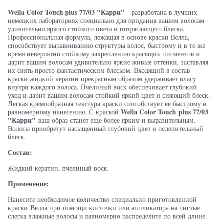
Wella Color Touch
plus 77/03 "Карри"
- разработана в лучших
немецких лабораториях специально для придания вашим волосам
удивительно яркого стойкого цвета и потрясающего блеска.
Профессиональная формула, лежащая в основе краски Велла,
способствует выравниванию структуры волос, быстрому и в то же
время невероятно стойкому закреплению красящих пигментов и
дарит вашим волосам удивительно яркие живые оттенки, заставляя
их сиять просто фантастическим блеском. Входящий в состав
краски жидкий кератин прекрасным образом удерживает влагу
внутри каждого волоса. Пчелиный воск обеспечивает глубокий
уход и дарит вашим волосам стойкий яркий цвет и сияющий блеск.
Легкая кремообразная текстура краски способствует ее быстрому и
Wella Color Touch
plus 77/03
равномерному нанесению. С краской
"Карри"
ваш образ станет еще более ярким и выразительным.
Волосы приобретут насыщенный глубокий цвет и ослепительный
блеск.
Состав:
Жидкий кератин, пчелиный воск.
Применение:
Нанесите необходимое количество специально приготовленной
краски Велла при помощи кисточки или аппликатора на чистые
слегка влажные волосы и равномерно распределите по всей длине.