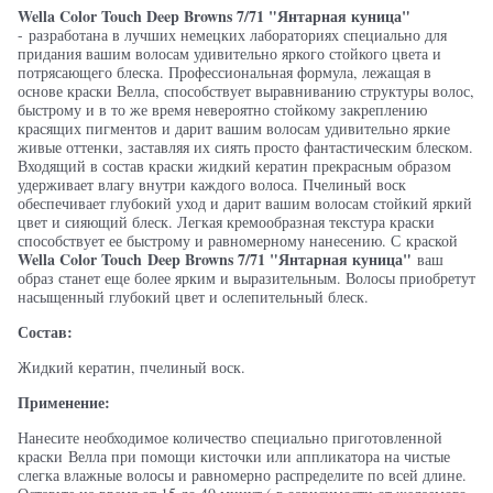
Wella Color Touch
Deep Browns 7/71 "Янтарная куница"
- разработана в лучших немецких лабораториях специально для
придания вашим волосам удивительно яркого стойкого цвета и
потрясающего блеска. Профессиональная формула, лежащая в
основе краски Велла, способствует выравниванию структуры волос,
быстрому и в то же время невероятно стойкому закреплению
красящих пигментов и дарит вашим волосам удивительно яркие
живые оттенки, заставляя их сиять просто фантастическим блеском.
Входящий в состав краски жидкий кератин прекрасным образом
удерживает влагу внутри каждого волоса. Пчелиный воск
обеспечивает глубокий уход и дарит вашим волосам стойкий яркий
цвет и сияющий блеск. Легкая кремообразная текстура краски
способствует ее быстрому и равномерному нанесению. С краской
Wella Color Touch
Deep Browns 7/71 "Янтарная куница"
ваш
образ станет еще более ярким и выразительным. Волосы приобретут
насыщенный глубокий цвет и ослепительный блеск.
Состав:
Жидкий кератин, пчелиный воск.
Применение:
Нанесите необходимое количество специально приготовленной
краски Велла при помощи кисточки или аппликатора на чистые
слегка влажные волосы и равномерно распределите по всей длине.