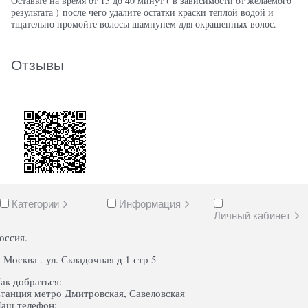
Оставьте на время от 15 до 40 минут ( в зависимости от желаемого
результата ) после чего удалите остатки краски теплой водой и
тщательно промойте волосы шампунем для окрашенных волос.
Отзывы
Категории
Информация
Личный кабинет
оссия.
. Москва . ул. Складочная д 1 стр 5
ак добраться:
танция метро Дмитровская, Савеловская
аш телефон: