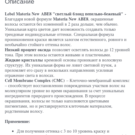
Описание
Lebel Materia New
ABE8 "светлый блонд пепельно-бежевый"
-
Materia New ABE8
Благодаря новой формуле
, окрашенные
волосы остаются без изменений в 2 раза дольше, чем обычно.
Уникальная карта цветов дает возможность создавать только
трендовые индивидуальные оттенки. Специальная формула
проникновения краски является залогом естественного, ровного и
необычайно стойкого оттенка волос.
Низкий процент оксида
позволяет осветлять волосы до 12 уровней
тона. При этом волосы остаются живыми и пластичными.
Жидкие кристаллы
кремовой основы проникают в волосяную
структуру. Их уникальная форма не ловит световой пучок, а
преломляет его сразу в нескольких направлениях усиливая
отражение света в волосах.
Cell Membrane Complex (СМС)
– Клеточно-мембранный комплекс
– способствует восстановлению поврежденных участков волос на
молекулярном уровне во время окрашивания за счет уникальных
ингредиентов природного происхождения. В процессе
окрашивания, волосы не только наполняются цветовыми
пигментами, но и реставрируются клеточным материалом,
родственным волосу.
Применение:
Для получения оттенка с 3 по 10 уровень краску и