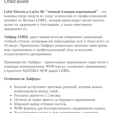
Описание
Lebel Materia µ Layfer B6
"темный блондин коричневый"
– это
новинка среди средств по уходу за волосами от профессиональной
линейки из Японии LEBEL, которая превосходно питает волосы,
делает их здоровыми и блестящими, а также качественно
окрашивает их.
Лайфер LEBEL
дарит вашим волосам совершенно уникальный,
стойкий оттенок, возвращая им первозданные силу и блеск всего за
20 минут. Применение Лайфера значительно экономит ваше время,
ведь окрашивание и профессиональный уход за волосами
осуществляются одновременно.
Преимущество Лайфера – превосходное окрашивание седых волос с
помощью инновационных WOW-капсул, изначально применяемых
в красителе MATERIA NEW марки LEBEL.
Особенности Лайфера:
Богатый ассортимент цветовых решений, которые можно
комбинировать между собой.
Результат держится 1-2 месяца.
Оттенок не теряет яркость до будущего окрашивания.
Широкий выбор оттенков пастель.
WOW-формула для безукоризненного окрашивания седины.
Восстановление волос в ходе окрашивания с помощью