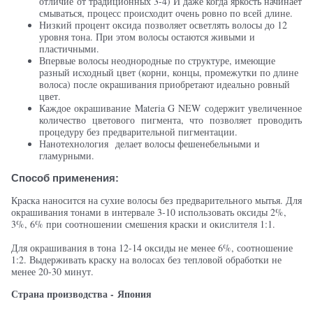
отличие от традиционных 3-4) И даже когда яркость начинает
смываться, процесс происходит очень ровно по всей длине.
Низкий процент оксида позволяет осветлять волосы до 12
уровня тона. При этом волосы остаются живыми и
пластичными.
Впервые волосы неоднородные по структуре, имеющие
разный исходный цвет (корни, концы, промежутки по длине
волоса) после окрашивания приобретают идеально ровный
цвет.
Каждое окрашивание Materia G NEW
содержит увеличенное
количество цветового пигмента, что позволяет проводить
процедуру без предварительной пигментации.
Нанотехнология
делает волосы фешенебельными и
гламурными.
Способ применения:
Краска наносится на сухие волосы без предварительного мытья. Для
окрашивания тонами в интервале 3-10 использовать оксиды 2%,
3%, 6% при соотношении смешения краски и окислителя 1:1.
Для окрашивания в тона 12-14 оксиды не менее 6%, соотношение
1:2. Выдерживать краску на волосах без тепловой обработки не
менее 20-30 минут.
Страна производства -
Япония