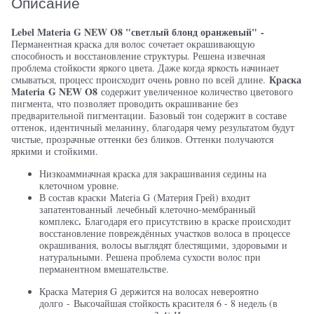
Описание
Lebel Materia G NEW O8 "светлый блонд оранжевый"
-
Перманентная краска для волос
сочетает окрашивающую
способность и восстановление структуры. Решена извечная
проблема стойкости яркого цвета. Даже когда яркость начинает
Краска
смываться, процесс происходит очень ровно по всей длине.
Materia
G NEW O8
содержит увеличенное количество цветового
пигмента, что позволяет проводить окрашивание без
предварительной пигментации. Базовый тон содержит в составе
оттенок, идентичный меланину, благодаря чему результатом будут
чистые, прозрачные оттенки без бликов. Оттенки получаются
яркими и стойкими.
Низкоаммиачная краска для закрашивания седины на
клеточном уровне.
В состав краски Materia G (Материя Грей) входит
запатентованный лечебный клеточно-мембранный
.
комплекс
Благодаря его присутствию в краске происходит
восстановление повреждённых участков волоса в процессе
окрашивания, волосы выглядят блестящими, здоровыми и
натуральными. Решена проблема сухости волос при
перманентном вмешательстве.
Краска Материя G держится на волосах невероятно
долго - Высочайшая стойкость красителя 6 - 8 недель (в