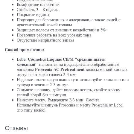
Комфортное нанесение
Стойкость 3 – 8 недель
Покрытие седины
Подходит для беременных и аллергиков, а также людей с
чувствительной кожей головы
Защищает волосы от внешних воздействий и УФ
Позволяет работать на всех уровнях тона
Отсутствие неприятного запаха
Способ применения:
Lebel Cosmetics Luquias
CB/M "средний шатен
холодный"
наносится на предварительно обработанные
Proscenia AC Pretreatment
лосьоном
волосы мягкой кистью,
отступая от кожи головы 2-3 мм.
Наденьте пластиковую шапочку и используйте климазон или
сушуар в течение 2-5 минут.
Снимите шапочку, дайте волосам остыть, смойте краску
теплой водой без шампуня.
Нанесите маску. Выдержите 2-3 мин. Смойте.
Используйте шампунь Proscenia и маску Proscenia от Lebel
(по типу волос).
Отзывы