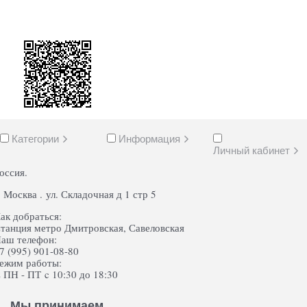
Категории
Информация
Личный кабинет
оссия.
. Москва . ул. Складочная д 1 стр 5
ак добраться:
танция метро Дмитровская, Савеловская
аш телефон:
7 (995) 901-08-80
ежим работы:
 ПН - ПТ c 10:30 до 18:30
Мы принимаем